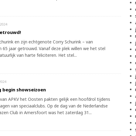
2024
getrouwd!
churink en zijn echtgenote Corry Schurink – van
n 65 jaar getrouwd. Vanaf deze plek willen we het stel
tuurlijk van harte feliciteren. Het stel...
2024
g begin showseizoen
van APKV het Oosten pakten gelijk een hoofdrol tijdens
agen van speciaalclubs. Op de dag van de Nederlandse
azen Club in Amersfoort was het zaterdag 31...