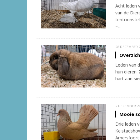
Acht leden 
van de Dier
tentoonstel
–...
28 DECEMBER 
Overzich
Leden van d
hun dieren. 
hart aan si
2 DECEMBER 2
Mooie s
Drie leden 
Keistadshow
Amersfoort 