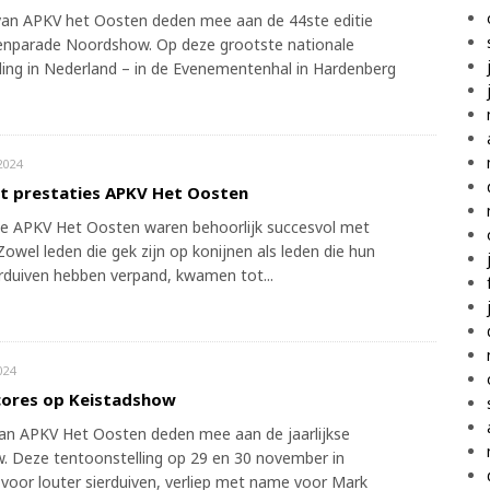
van APKV het Oosten deden mee aan de 44ste editie
enparade Noordshow. Op deze grootste nationale
ling in Nederland – in de Evenementenhal in Hardenberg
2024
t prestaties APKV Het Oosten
e APKV Het Oosten waren behoorlijk succesvol met
Zowel leden die gek zijn op konijnen als leden die hun
erduiven hebben verpand, kwamen tot...
024
cores op Keistadshow
van APKV Het Oosten deden mee aan de jaarlijkse
. Deze tentoonstelling op 29 en 30 november in
voor louter sierduiven, verliep met name voor Mark