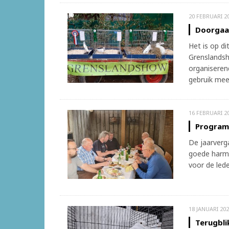
20 FEBRUARI 2
Doorgaa
Het is op d
Grenslandsh
organiseren
gebruik mee
16 FEBRUARI 2
Programm
De jaarverg
goede harmo
voor de lede
18 JANUARI 202
Terugbli