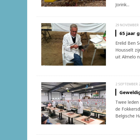
Jorink...
29 NOVEMBER 
65 jaar 
Erelid Ben S
Housselt zij
uit Almelo na
2 SEPTEMBER 
Geweldi
Twee leden 
de Fokkersd
Belgische H