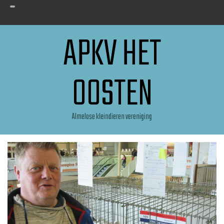
APKV HET
OOSTEN
Almelose kleindieren vereniging