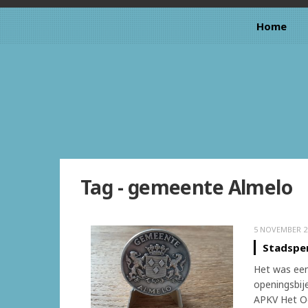
Home
Tag - gemeente Almelo
5 NOVEMBER 2
Stadspe
Het was een
openingsbij
APKV Het Oo