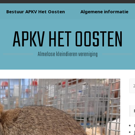
Bestuur APKV Het Oosten
Algemene informatie
APKV HET OOSTEN
Almelose kleindieren vereniging