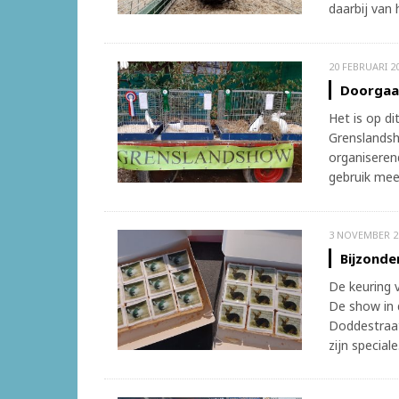
daarbij van h
20 FEBRUARI 2
Doorgaa
Het is op d
Grenslandsh
organiseren
gebruik mee
3 NOVEMBER 2
Bijzonde
De keuring 
De show in 
Doddestraat
zijn speciale.