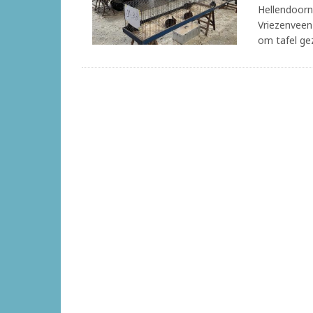
Hellendoorn
Vriezenvee
om tafel gez