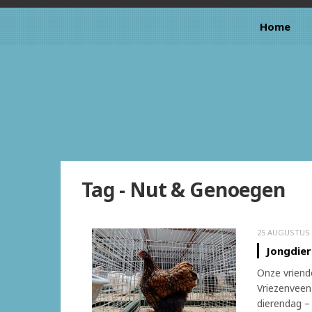
Home
Tag - Nut & Genoegen
25 AUGUSTUS 
Jongdier
Onze vriend
Vriezenveen
dierendag –