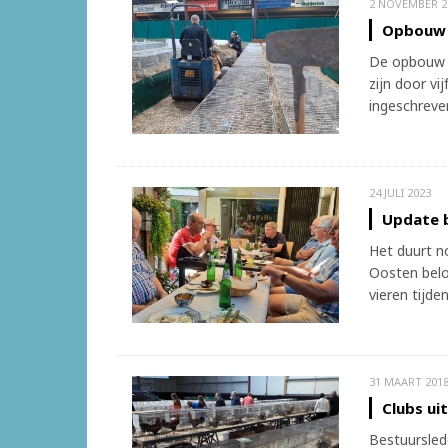
2 NOVEMBER 2
Opbouw 
De opbouw v
zijn door vi
ingeschreve
24 JULI 2023
Update 
Het duurt n
Oosten belo
vieren tijd
31 MAART 201
Clubs ui
Bestuursle