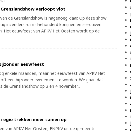
023
Grenslandshow verloopt vlot
an de Grenslandshow is nagenoeg klaar. Op deze show
jftig inzenders ruim driehonderd konijnen en sierduiven
n. Het eeuwfeest van APKV Het Oosten wordt op de...
bijzonder eeuwfeest
og enkele maanden, maar het eeuwfeest van APKV Het
oft een bijzonder evenement te worden. We gaan dat
ens de Grenslandshow op 3 en 4 november...
8
t regio trekken meer samen op
den van APKV Het Oosten, ENPKV uit de gemeente